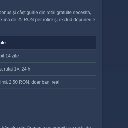
nus și câștigurile din rotiri gratuite necesită,
maximă de 25 RON per rotire și exclud depunerile
ale
il 14 zile
, rulaj 1×, 24 h
imă 2,50 RON, doar bani reali
 băncilor din România nu permit tranzacții de