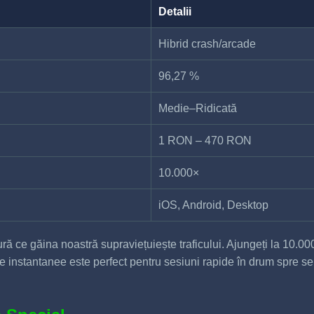
Detalii
Hibrid crash/arcade
96,27 %
Medie–Ridicată
1 RON – 470 RON
10.000×
iOS, Android, Desktop
ă ce găina noastră supraviețuiește traficului. Ajungeți la 10.00
e instantanee este perfect pentru sesiuni rapide în drum spre ser