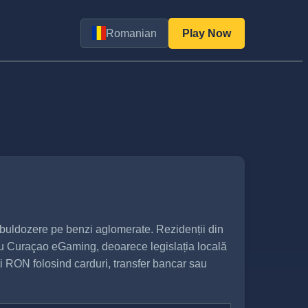
Romanian
Play Now
 buldozere pe benzi aglomerate. Rezidenții din
sau Curaçao eGaming, deoarece legislația locală
eți RON folosind carduri, transfer bancar sau