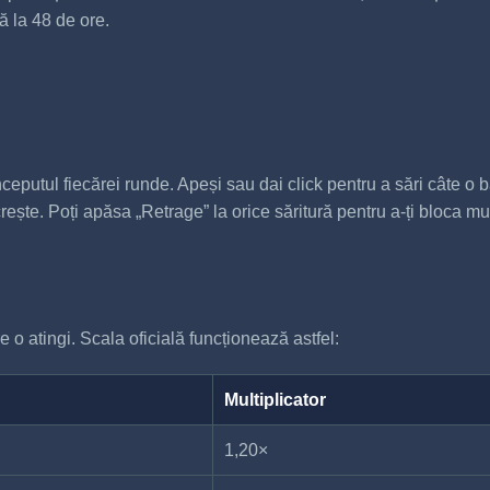
ă la 48 de ore.
ceputul fiecărei runde. Apeși sau dai click pentru a sări câte o 
ște. Poți apăsa „Retrage” la orice săritură pentru a-ți bloca mul
 o atingi. Scala oficială funcționează astfel:
Multiplicator
1,20×