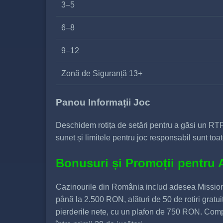
3–5
6–8
9–12
Zonă de Siguranță 13+
Panou Informații Joc
Deschidem rotița de setări pentru a găsi un RTP 
sunet și limitele pentru joc responsabil sunt toa
Bonusuri și Promoții pentru 
Cazinourile din România includ adesea Mission
până la 2.500 RON, alături de 50 de rotiri grat
pierderile nete, cu un plafon de 750 RON. Compe