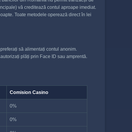
principale) vă creditează contul aproape imediat.
 noapte. Toate metodele operează direct în lei
referați să alimentați contul anonim.
autorizați plăți prin Face ID sau amprentă.
Comision Casino
0%
0%