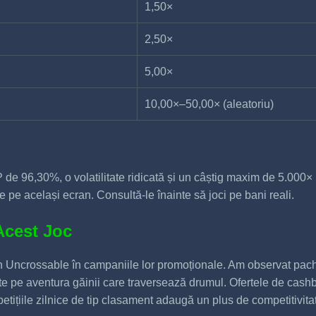
1,50×
2,50×
5,00×
10,00×–50,00× (aleatoriu)
de 96,30%, o volatilitate ridicată și un câștig maxim de 5.000× 
te pe același ecran. Consultă-le înainte să joci pe bani reali.
Acest Joc
 Uncrossable în campaniile lor promoționale. Am observat pach
uite pe aventura găinii care traversează drumul. Ofertele de cas
tițiile zilnice de tip clasament adaugă un plus de competitivit