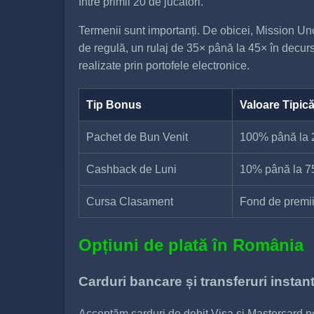
între primii 20 de jucători.
Termenii sunt importanți. De obicei, Mission Uncro
de regulă, un rulaj de 35× până la 45× în decur
realizate prin portofele electronice.
Tip Bonus
Valoare Tipic
Pachet de Bun Venit
100% până la 2
Cashback de Luni
10% până la 
Cursa Clasament
Fond de premi
Opțiuni de plată în România
Carduri bancare și transferuri insta
Acceptăm carduri de debit Visa și Mastercard p