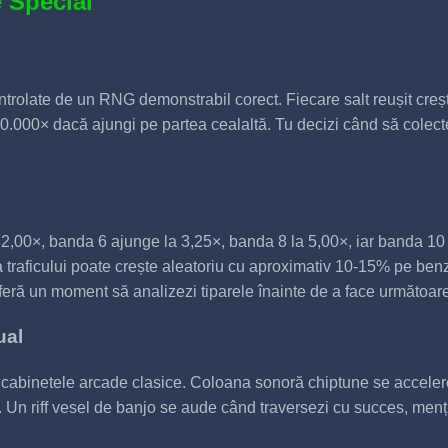
 Special
trolate de un RNG demonstrabil corect. Fiecare salt reușit crește
000× dacă ajungi pe partea cealaltă. Tu decizi când să colectezi
ă 2,00×, banda 6 ajunge la 3,25×, banda 8 la 5,00×, iar banda 1
raficului poate crește aleatoriu cu aproximativ 10-15% pe benzil
oferă un moment să analizezi tiparele înainte de a face următoar
ual
e cabinetele arcade clasice. Coloana sonoră chiptune se acceler
 Un riff vesel de banjo se aude când traversezi cu succes, men