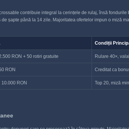
ssable contribuie integral la cerințele de rulaj, însă fondurile bo
s de șapte până la 14 zile. Majoritatea ofertelor impun o miză 
ă
Condiții Princip
.500 RON + 50 rotiri gratuite
Rulare 40×, valab
750 RON
Creditat ca bonus
i 10.000 RON
Top 20, miză min
ntanee
entru depuneri care se procesează în câteva minute. Majoritatea