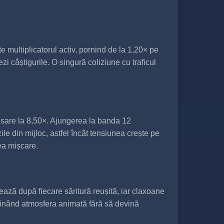
 multiplicatorul activ, pornind de la 1,20× pe
 câștigurile. O singură coliziune cu traficul
0 sare la 8,50×. Ajungerea la banda 12
e din mijloc, astfel încât tensiunea crește pe
ea mișcare.
ează după fiecare săritură reușită, iar claxoane
ținând atmosfera animată fără să devină