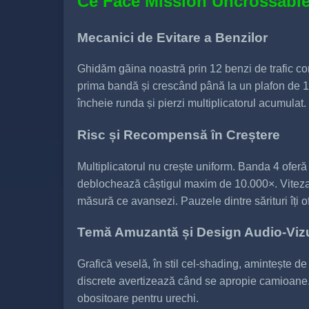
Ce Face Mission Uncrossable
Mecanici de Evitare a Benzilor
Ghidăm găina noastră prin 12 benzi de trafic con
prima bandă și crescând până la un plafon de 10.
încheie runda și pierzi multiplicatorul acumulat.
Risc și Recompensă în Creștere
Multiplicatorul nu crește uniform. Banda 4 ofer
deblochează câștigul maxim de 10.000×. Viteza t
măsură ce avansezi. Pauzele dintre sărituri îți 
Temă Amuzantă și Design Audio-Viz
Grafică veselă, în stil cel-shading, amintește d
discrete avertizează când se apropie camioane.
obositoare pentru urechi.