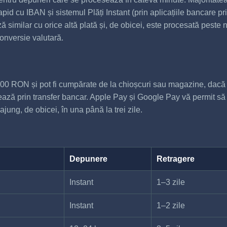
rapid cu IBAN și sistemul Plăți Instant (prin aplicațiile bancare 
ză similar cu orice altă plată și, de obicei, este procesată peste
conversie valutară.
00 RON și pot fi cumpărate de la chioșcuri sau magazine, dacă p
ează prin transfer bancar. Apple Pay și Google Pay vă permit să 
jung, de obicei, în una până la trei zile.
Depunere
Retragere
Instant
1–3 zile
Instant
1–2 zile