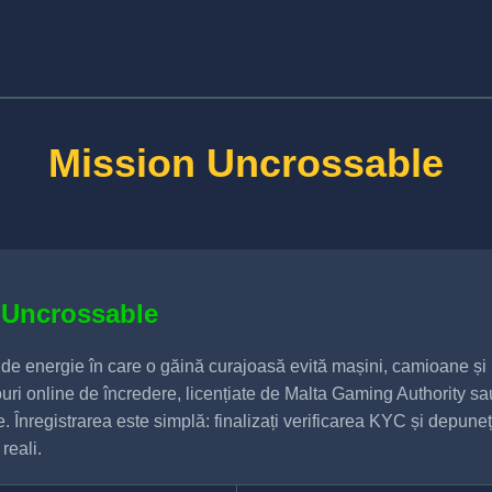
Mission Uncrossable
 Uncrossable
de energie în care o găină curajoasă evită mașini, camioane și
ouri online de încredere, licențiate de Malta Gaming Authority 
e. Înregistrarea este simplă: finalizați verificarea KYC și depun
reali.