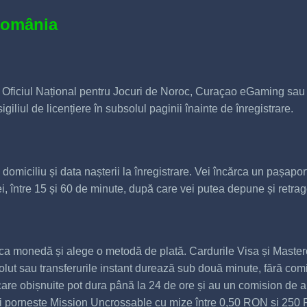
 România
de Oficiul Național pentru Jocuri de Noroc, Curaçao eGaming sa
igiliul de licențiere în subsolul paginii înainte de înregistrare.
domiciliu și data nașterii la înregistrare. Vei încărca un pașap
cei, între 15 și 60 de minute, după care vei putea depune și retrag
 monedă și alege o metodă de plată. Cardurile Visa și Masterc
t sau transferurile instant durează sub două minute, fără comis
are obișnuite pot dura până la 24 de ore și au un comision de
i pornește Mission Uncrossable cu mize între 0,50 RON și 250 R